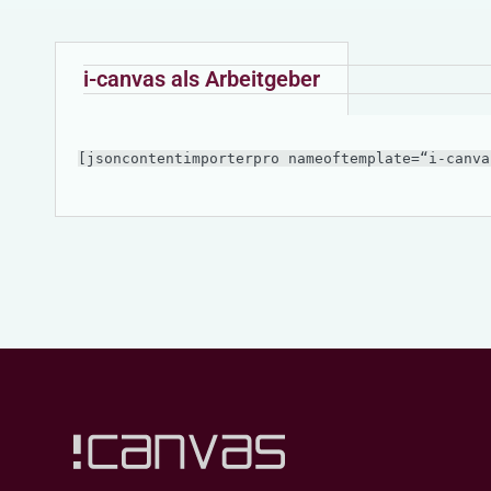
i-canvas als Arbeitgeber
[jsoncontentimporterpro nameoftemplate=“i-canva